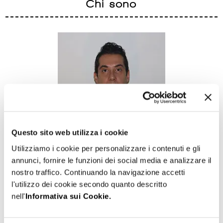
Chi sono
Questo sito web utilizza i cookie
Utilizziamo i cookie per personalizzare i contenuti e gli
annunci, fornire le funzioni dei social media e analizzare il
nostro traffico. Continuando la navigazione accetti
l'utilizzo dei cookie secondo quanto descritto
Ciao! Mi chiamo Gabriele Alessandro Latte, sono un
Web
nell'
Informativa sui Cookie.
Designer e Consulente Informatico freelance
con base a
Bologna.