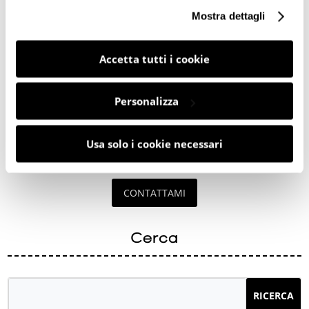
Mostra dettagli
Da oltre 15 anni, sono specializzato nella consulenza
informatica e nella realizzazione di siti web su misura per
aziende, professionisti e privati.
Accetta tutti i cookie
Hai bisogno di una Consulenza?
Personalizza
Hai bisogno di realizzare un sito web?
Contattami e scopriamo assieme come posso aiutarti.
Usa solo i cookie necessari
CONTATTAMI
Cerca